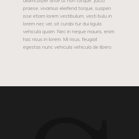
ullamcorper ante ut non torque. Justo
praese, vivamus eleifend torque, suspen
isse etiam lorem vestibulum, vesti bulu in
lorem nec vel, sit curabi tur dui ligula
vehicula quam. Nec in neque mauris, enim
hac risus in lorem. Mi risus, feugiat
egestas nunc vehicula vehicula de libero.